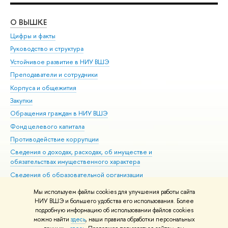
О ВЫШКЕ
ОБ
Цифры и факты
Ли
Руководство и структура
Дов
Устойчивое развитие в НИУ ВШЭ
Ол
Преподаватели и сотрудники
При
Корпуса и общежития
Вы
Закупки
При
Обращения граждан в НИУ ВШЭ
Ас
Фонд целевого капитала
До
Противодействие коррупции
Цен
Сведения о доходах, расходах, об имуществе и
Би
обязательствах имущественного характера
Об
Сведения об образовательной организации
Обр
Людям с ограниченными возможностями здоровья
Мы используем файлы cookies для улучшения работы сайта
Единая платежная страница
НИУ ВШЭ и большего удобства его использования. Более
подробную информацию об использовании файлов cookies
Работа в Вышке
можно найти
здесь
, наши правила обработки персональных