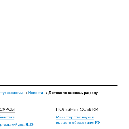
итут экологии
→
Новости
→
Детокс по высшему разряду
ЕСУРСЫ
ПОЛЕЗНЫЕ ССЫЛКИ
блиотека
Министерство науки и
высшего образования РФ
дательский дом ВШЭ