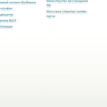
Министерство просвещения
ижный магазин «БукВышка»
РФ
пография
Массовые открытые онлайн-
диацентр
курсы
рналы ВШЭ
бликации