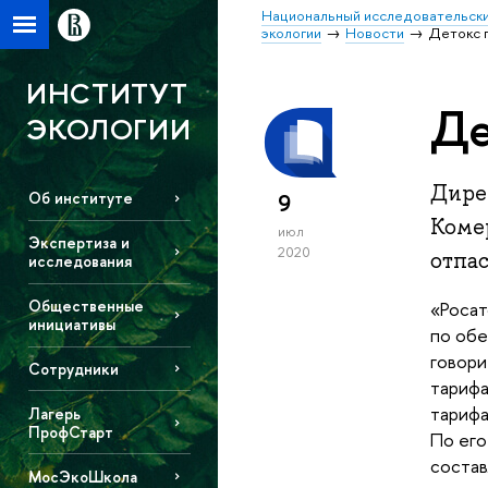
Национальный исследовательски
экологии
Новости
Детокс 
ИНСТИТУТ
Де
ЭКОЛОГИИ
Дире
9
Об институте
Коме
июл
Экспертиза и
2020
отпа
исследования
Общественные
«Росат
инициативы
по обе
говори
Сотрудники
тарифа
тарифа
Лагерь
ПрофСтарт
По его
состав
МосЭкоШкола