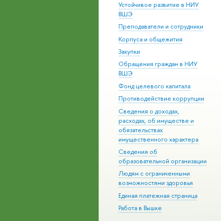
Устойчивое развитие в НИУ
ВШЭ
Преподаватели и сотрудники
Корпуса и общежития
Закупки
Обращения граждан в НИУ
ВШЭ
Фонд целевого капитала
Противодействие коррупции
Сведения о доходах,
расходах, об имуществе и
обязательствах
имущественного характера
Сведения об
образовательной организации
Людям с ограниченными
возможностями здоровья
Единая платежная страница
Работа в Вышке