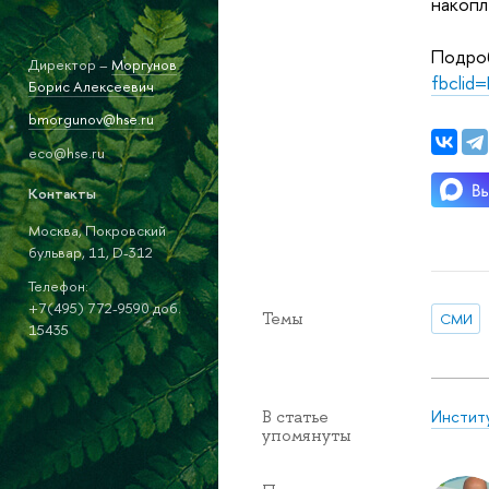
накопл
Подро
Директор –
Моргунов
fbcli
Борис Алексеевич
bmorgunov@hse.ru
eco@hse.ru
Контакты
Москва, Покровский
бульвар, 11, D-312
Телефон:
+7(495) 772-9590 доб.
Темы
СМИ
15435
Инстит
В статье
упомянуты