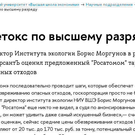
й университет «Высшая школа экономики»
Научные подразделения
по высшему разряду
токс по высшему разр
ктор Института экологии Борис Моргунов в ра
рсантЪ оценил предложенный "Росатомом" та
сных отходов
ом» последовательно проводит шаги, которые обеспечат
звреживанию опасных отходов, госкорпорация просто не б
т директор института экологии НИУ ВШЭ Борис Моргунов
 "Росатома" еще никто не видел, а судя по анонсированн
, он может удивить даже самый искушенный бизнес»,— счи
 оценкам, сейчас средние цены обезвреживания отходов I 
ляют от 20 тыс. до 170 тыс. руб. за тонну, потенциальный