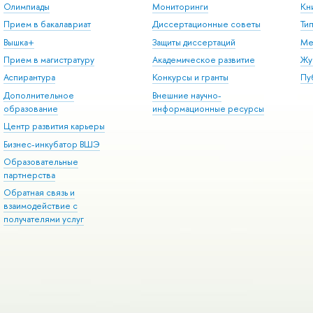
Олимпиады
Мониторинги
Кн
Прием в бакалавриат
Диссертационные советы
Ти
Вышка+
Защиты диссертаций
Ме
Прием в магистратуру
Академическое развитие
Жу
Аспирантура
Конкурсы и гранты
Пу
Дополнительное
Внешние научно-
образование
информационные ресурсы
Центр развития карьеры
Бизнес-инкубатор ВШЭ
Образовательные
партнерства
Обратная связь и
взаимодействие с
получателями услуг