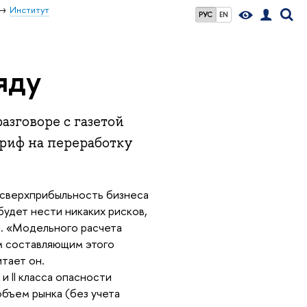
Институт
РУС
EN
яду
зговоре с газетой
риф на переработку
 сверхприбыльность бизнеса
удет нести никаких рисков,
. «Модельного расчета
ым составляющим этого
тает он.
и II класса опасности
 объем рынка (без учета