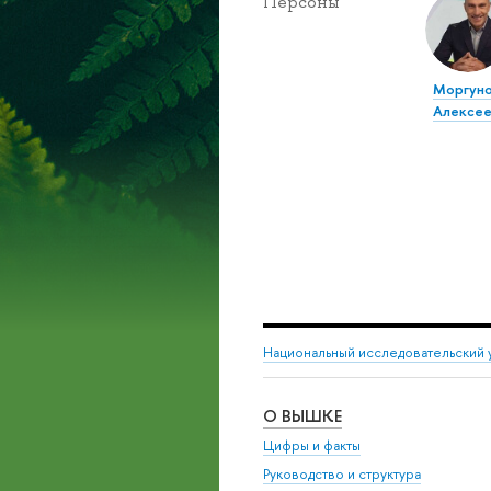
Персоны
Моргуно
Алексее
Национальный исследовательский 
О ВЫШКЕ
Цифры и факты
Руководство и структура