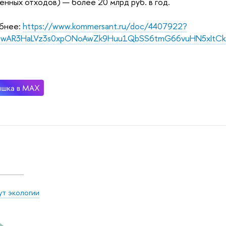
енных отходов) — более 20 млрд руб. в год.
бнее:
https://www.kommersant.ru/doc/4407922?
d=IwAR3HaLVz3s0xpONoAwZk9Huu1QbSS6tmG66vuHN5xItCk
ут экологии