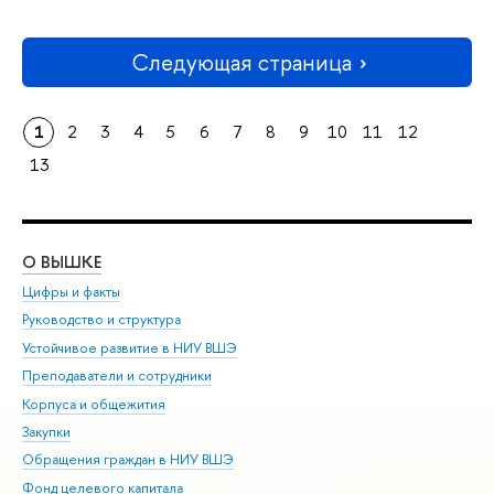
Следующая страница
1
2
3
4
5
6
7
8
9
10
11
12
13
О ВЫШКЕ
ОБ
Цифры и факты
Ли
Руководство и структура
Дов
Устойчивое развитие в НИУ ВШЭ
Ол
Преподаватели и сотрудники
При
Корпуса и общежития
Вы
Закупки
При
Обращения граждан в НИУ ВШЭ
Ас
Фонд целевого капитала
До