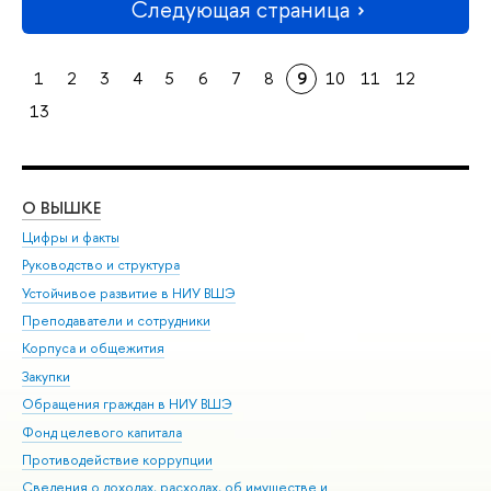
Следующая страница
1
2
3
4
5
6
7
8
9
10
11
12
13
О ВЫШКЕ
ОБ
Цифры и факты
Ли
Руководство и структура
Дов
Устойчивое развитие в НИУ ВШЭ
Ол
Преподаватели и сотрудники
При
Корпуса и общежития
Вы
Закупки
При
Обращения граждан в НИУ ВШЭ
Ас
Фонд целевого капитала
До
Противодействие коррупции
Цен
Сведения о доходах, расходах, об имуществе и
Би