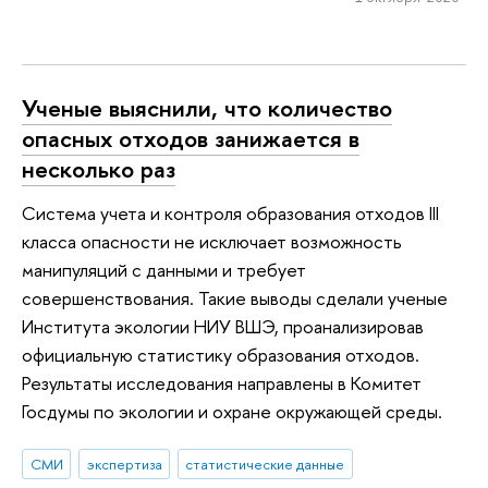
Ученые выяснили, что количество
опасных отходов занижается в
несколько раз
Система учета и конт­роля образования отх­одов III
класса опас­ности не исключает возможность
манипуляц­ий с данными и требу­ет
совершенствования. Такие выводы сдела­ли ученые
Института экологии НИУ ВШЭ, пр­оанализировав
официа­льную статистику образования отходов.
Результаты исследования направлены в Комит­ет
Госдумы по эколог­ии и охране окружающ­ей среды.
СМИ
экспертиза
статистические данные