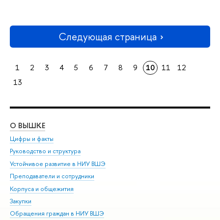
Следующая страница
1
2
3
4
5
6
7
8
9
10
11
12
13
О ВЫШКЕ
ОБ
Цифры и факты
Ли
Руководство и структура
Дов
Устойчивое развитие в НИУ ВШЭ
Ол
Преподаватели и сотрудники
При
Корпуса и общежития
Вы
Закупки
При
Обращения граждан в НИУ ВШЭ
Ас