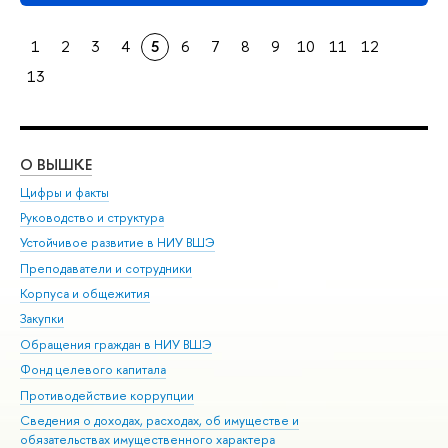
1
2
3
4
5
6
7
8
9
10
11
12
13
О ВЫШКЕ
ОБ
Цифры и факты
Ли
Руководство и структура
Дов
Устойчивое развитие в НИУ ВШЭ
Ол
Преподаватели и сотрудники
При
Корпуса и общежития
Вы
Закупки
При
Обращения граждан в НИУ ВШЭ
Ас
Фонд целевого капитала
До
Противодействие коррупции
Цен
Сведения о доходах, расходах, об имуществе и
Би
обязательствах имущественного характера
Об