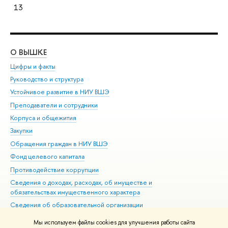
13
О ВЫШКЕ
ОБ
Цифры и факты
Ли
Руководство и структура
Дов
Устойчивое развитие в НИУ ВШЭ
Ол
Преподаватели и сотрудники
При
Корпуса и общежития
Вы
Закупки
При
Обращения граждан в НИУ ВШЭ
Ас
Фонд целевого капитала
До
Противодействие коррупции
Цен
Сведения о доходах, расходах, об имуществе и
Би
обязательствах имущественного характера
Об
Сведения об образовательной организации
Обр
Людям с ограниченными возможностями здоровья
Мы используем файлы cookies для улучшения работы сайта