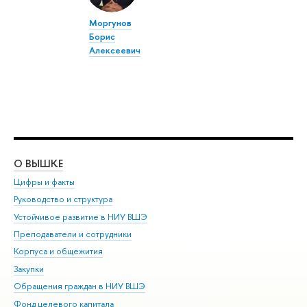
Моргунов
Борис
Алексеевич
О ВЫШКЕ
ОБ
Цифры и факты
Ли
Руководство и структура
Дов
Устойчивое развитие в НИУ ВШЭ
Ол
Преподаватели и сотрудники
При
Корпуса и общежития
Вы
Закупки
При
Обращения граждан в НИУ ВШЭ
Ас
Фонд целевого капитала
До