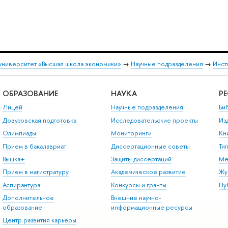
университет «Высшая школа экономики»
→
Научные подразделения
→
Инст
ОБРАЗОВАНИЕ
НАУКА
Р
Лицей
Научные подразделения
Би
Довузовская подготовка
Исследовательские проекты
Из
Олимпиады
Мониторинги
Кн
Прием в бакалавриат
Диссертационные советы
Ти
Вышка+
Защиты диссертаций
Ме
Прием в магистратуру
Академическое развитие
Жу
Аспирантура
Конкурсы и гранты
Пу
Дополнительное
Внешние научно-
образование
информационные ресурсы
Центр развития карьеры