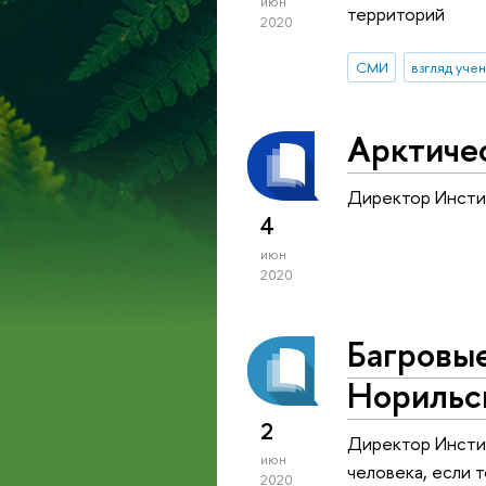
июн
территорий
2020
СМИ
взгляд уче
Арктиче
Директор Инстит
4
июн
2020
Багровые
Норильс
2
Директор Инстит
июн
человека, если 
2020