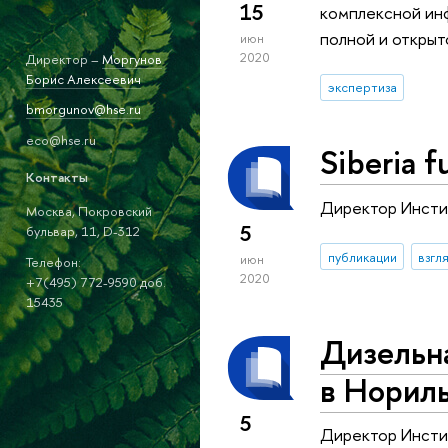
15
комплексной ин
полной и открыт
июн
2020
Директор –
Моргунов
Борис Алексеевич
экспертиза
bmorgunov@hse.ru
eco@hse.ru
Siberia f
Контакты
Директор Инстит
Москва, Покровский
5
бульвар, 11, D-312
публикации
взгл
июн
Телефон:
2020
+7(495) 772-9590 доб.
15435
Дизельна
в Норил
5
Директор Инсти