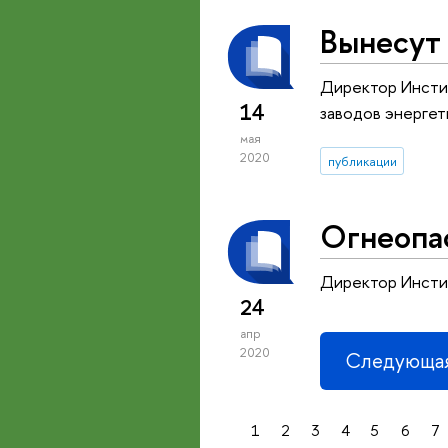
Вынесут 
Директор Инстит
14
заводов энерге
мая
2020
публикации
Огнеопас
Директор Инсти
24
апр
2020
Следующая
1
2
3
4
5
6
7