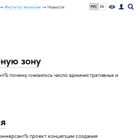
Институт экологии
Новости
РУС
EN
еную зону
нтЪ почему снизилось число административных и
ия
КоммерсантЪ проект концепции создания