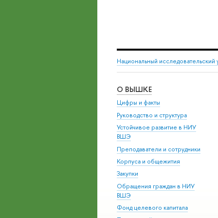
Национальный исследовательский 
О ВЫШКЕ
Цифры и факты
Руководство и структура
Устойчивое развитие в НИУ
ВШЭ
Преподаватели и сотрудники
Корпуса и общежития
Закупки
Обращения граждан в НИУ
ВШЭ
Фонд целевого капитала