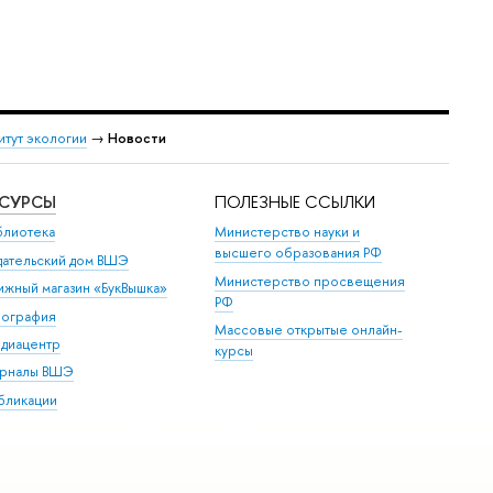
итут экологии
→
Новости
ЕСУРСЫ
ПОЛЕЗНЫЕ ССЫЛКИ
блиотека
Министерство науки и
высшего образования РФ
дательский дом ВШЭ
Министерство просвещения
ижный магазин «БукВышка»
РФ
пография
Массовые открытые онлайн-
диацентр
курсы
рналы ВШЭ
бликации