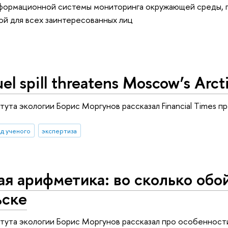
формационной системы мониторинга окружающей среды, 
ой для всех заинтересованных лиц
uel spill threatens Moscow’s Arct
ута экологии Борис Моргунов рассказал Financial Times п
яд ученого
экспертиза
я арифметика: во сколько обо
ьске
тута экологии Борис Моргунов рассказал про особенност