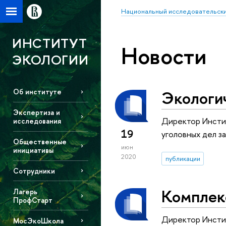
Национальный исследовательски
ИНСТИТУТ
Новости
ЭКОЛОГИИ
Экологи
Об институте
Экспертиза и
Директор Инстит
исследования
19
уголовных дел з
Общественные
июн
инициативы
2020
публикации
Сотрудники
Комплек
Лагерь
ПрофСтарт
Директор Инсти
МосЭкоШкола