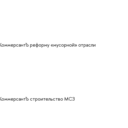
 КоммерсантЪ реформу «мусорной» отрасли
е КоммерсантЪ строительство МСЗ