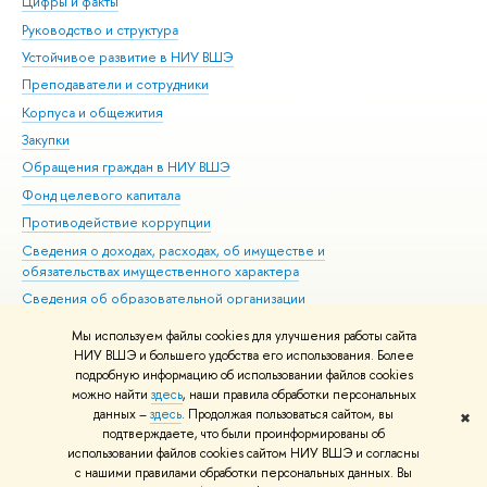
Цифры и факты
Ли
Руководство и структура
Дов
Устойчивое развитие в НИУ ВШЭ
Ол
Преподаватели и сотрудники
При
Корпуса и общежития
Вы
Закупки
При
Обращения граждан в НИУ ВШЭ
Ас
Фонд целевого капитала
До
Противодействие коррупции
Цен
Сведения о доходах, расходах, об имуществе и
Би
обязательствах имущественного характера
Об
Сведения об образовательной организации
Обр
Людям с ограниченными возможностями здоровья
Мы используем файлы cookies для улучшения работы сайта
Единая платежная страница
НИУ ВШЭ и большего удобства его использования. Более
подробную информацию об использовании файлов cookies
Работа в Вышке
можно найти
здесь
, наши правила обработки персональных
данных –
здесь
. Продолжая пользоваться сайтом, вы
✖
Редактору
подтверждаете, что были проинформированы об
© НИУ ВШЭ 1993–2026
Адреса и контакты
Условия использования
использовании файлов cookies сайтом НИУ ВШЭ и согласны
с нашими правилами обработки персональных данных. Вы
материалов
Политика конфиденциальности
Карта сайта