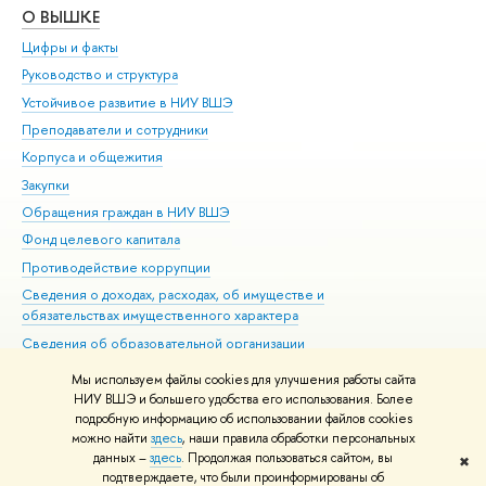
О ВЫШКЕ
ОБ
Цифры и факты
Ли
Руководство и структура
Дов
Устойчивое развитие в НИУ ВШЭ
Ол
Преподаватели и сотрудники
При
Корпуса и общежития
Вы
Закупки
При
Обращения граждан в НИУ ВШЭ
Ас
Фонд целевого капитала
До
Противодействие коррупции
Цен
Сведения о доходах, расходах, об имуществе и
Би
обязательствах имущественного характера
Об
Сведения об образовательной организации
Обр
Людям с ограниченными возможностями здоровья
Мы используем файлы cookies для улучшения работы сайта
Единая платежная страница
НИУ ВШЭ и большего удобства его использования. Более
подробную информацию об использовании файлов cookies
Работа в Вышке
можно найти
здесь
, наши правила обработки персональных
данных –
здесь
. Продолжая пользоваться сайтом, вы
✖
Редактору
подтверждаете, что были проинформированы об