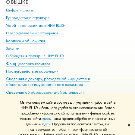
О ВЫШКЕ
ОБ
Цифры и факты
Ли
Руководство и структура
Дов
Устойчивое развитие в НИУ ВШЭ
Ол
Преподаватели и сотрудники
При
Корпуса и общежития
Вы
Закупки
При
Обращения граждан в НИУ ВШЭ
Ас
Фонд целевого капитала
До
Противодействие коррупции
Цен
Сведения о доходах, расходах, об имуществе и
Би
обязательствах имущественного характера
Об
Сведения об образовательной организации
Обр
Людям с ограниченными возможностями здоровья
Мы используем файлы cookies для улучшения работы сайта
Единая платежная страница
НИУ ВШЭ и большего удобства его использования. Более
подробную информацию об использовании файлов cookies
Работа в Вышке
можно найти
здесь
, наши правила обработки персональных
данных –
здесь
. Продолжая пользоваться сайтом, вы
✖
Редактору
подтверждаете, что были проинформированы об