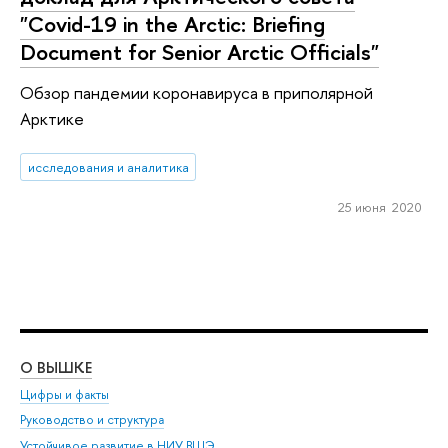
"Covid-19 in the Arctic: Briefing
Document for Senior Arctic Officials"
Обзор пандемии коронавируса в приполярной
Арктике
исследования и аналитика
25 июня 2020
О ВЫШКЕ
ОБ
Цифры и факты
Ли
Руководство и структура
Дов
Устойчивое развитие в НИУ ВШЭ
Ол