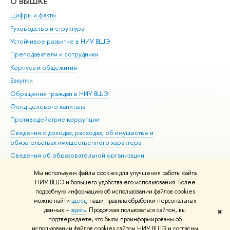
О ВЫШКЕ
ОБ
Цифры и факты
Ли
Руководство и структура
Дов
Устойчивое развитие в НИУ ВШЭ
Ол
Преподаватели и сотрудники
При
Корпуса и общежития
Вы
Закупки
При
Обращения граждан в НИУ ВШЭ
Ас
Фонд целевого капитала
До
Противодействие коррупции
Цен
Сведения о доходах, расходах, об имуществе и
Би
обязательствах имущественного характера
Об
Сведения об образовательной организации
Обр
Людям с ограниченными возможностями здоровья
Мы используем файлы cookies для улучшения работы сайта
Единая платежная страница
НИУ ВШЭ и большего удобства его использования. Более
подробную информацию об использовании файлов cookies
Работа в Вышке
можно найти
здесь
, наши правила обработки персональных
данных –
здесь
. Продолжая пользоваться сайтом, вы
✖
Редактору
подтверждаете, что были проинформированы об
© НИУ ВШЭ 1993–2026
Адреса и контакты
Условия использования
использовании файлов cookies сайтом НИУ ВШЭ и согласны