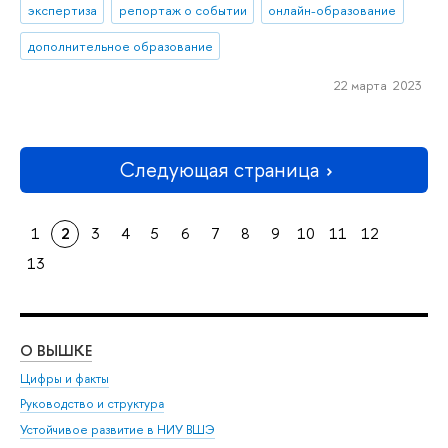
экспертиза
репортаж о событии
онлайн-образование
дополнительное образование
22 марта 2023
Следующая страница
1
2
3
4
5
6
7
8
9
10
11
12
13
О ВЫШКЕ
ОБ
Цифры и факты
Ли
Руководство и структура
Дов
Устойчивое развитие в НИУ ВШЭ
Ол