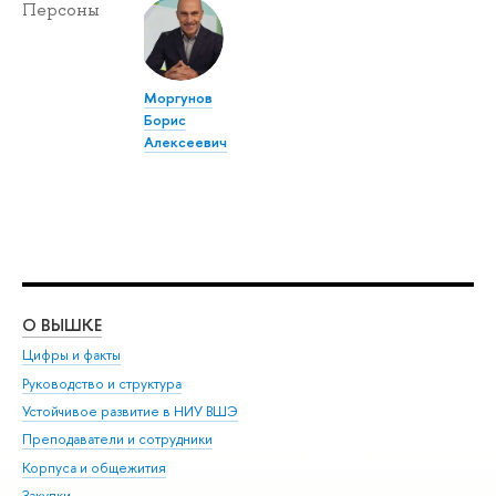
Персоны
Моргунов
Борис
Алексеевич
О ВЫШКЕ
ОБ
Цифры и факты
Ли
Руководство и структура
Дов
Устойчивое развитие в НИУ ВШЭ
Ол
Преподаватели и сотрудники
При
Корпуса и общежития
Вы
Закупки
При