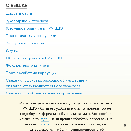
О ВЫШКЕ
ОБ
Цифры и факты
Ли
Руководство и структура
Дов
Устойчивое развитие в НИУ ВШЭ
Ол
Преподаватели и сотрудники
При
Корпуса и общежития
Вы
Закупки
При
Обращения граждан в НИУ ВШЭ
Ас
Фонд целевого капитала
До
Противодействие коррупции
Цен
Сведения о доходах, расходах, об имуществе и
Би
обязательствах имущественного характера
Об
Сведения об образовательной организации
Обр
Людям с ограниченными возможностями здоровья
Мы используем файлы cookies для улучшения работы сайта
Единая платежная страница
НИУ ВШЭ и большего удобства его использования. Более
подробную информацию об использовании файлов cookies
Работа в Вышке
можно найти
здесь
, наши правила обработки персональных
данных –
здесь
. Продолжая пользоваться сайтом, вы
✖
Редактору
подтверждаете, что были проинформированы об