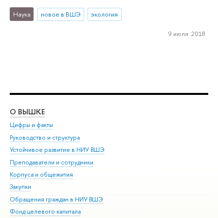
Наука
новое в ВШЭ
экология
9 июля 2018
О ВЫШКЕ
ОБ
Цифры и факты
Ли
Руководство и структура
Дов
Устойчивое развитие в НИУ ВШЭ
Ол
Преподаватели и сотрудники
При
Корпуса и общежития
Вы
Закупки
При
Обращения граждан в НИУ ВШЭ
Ас
Фонд целевого капитала
До