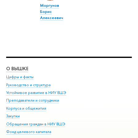
Моргунов
Борис
Алексеевич
О ВЫШКЕ
ОБ
Цифры и факты
Ли
Руководство и структура
Дов
Устойчивое развитие в НИУ ВШЭ
Ол
Преподаватели и сотрудники
При
Корпуса и общежития
Вы
Закупки
При
Обращения граждан в НИУ ВШЭ
Ас
Фонд целевого капитала
До