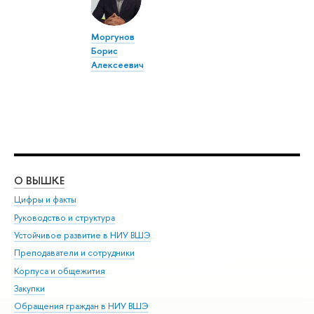
Моргунов
Борис
Алексеевич
О ВЫШКЕ
ОБ
Цифры и факты
Ли
Руководство и структура
Дов
Устойчивое развитие в НИУ ВШЭ
Ол
Преподаватели и сотрудники
При
Корпуса и общежития
Вы
Закупки
При
Обращения граждан в НИУ ВШЭ
Ас