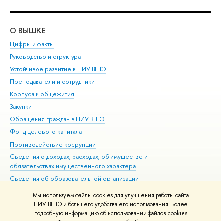
О ВЫШКЕ
ОБ
Цифры и факты
Ли
Руководство и структура
Дов
Устойчивое развитие в НИУ ВШЭ
Ол
Преподаватели и сотрудники
При
Корпуса и общежития
Вы
Закупки
При
Обращения граждан в НИУ ВШЭ
Ас
Фонд целевого капитала
До
Противодействие коррупции
Цен
Сведения о доходах, расходах, об имуществе и
Би
обязательствах имущественного характера
Об
Сведения об образовательной организации
Обр
Людям с ограниченными возможностями здоровья
Мы используем файлы cookies для улучшения работы сайта
Единая платежная страница
НИУ ВШЭ и большего удобства его использования. Более
подробную информацию об использовании файлов cookies
Работа в Вышке