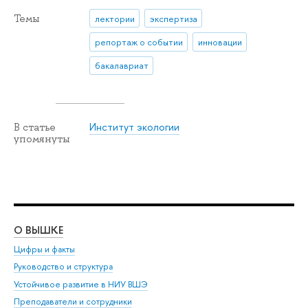
Темы
лектории
экспертиза
репортаж о событии
инновации
бакалавриат
Институт экологии
В статье
упомянуты
О ВЫШКЕ
ОБ
Цифры и факты
Ли
Руководство и структура
Дов
Устойчивое развитие в НИУ ВШЭ
Ол
Преподаватели и сотрудники
При