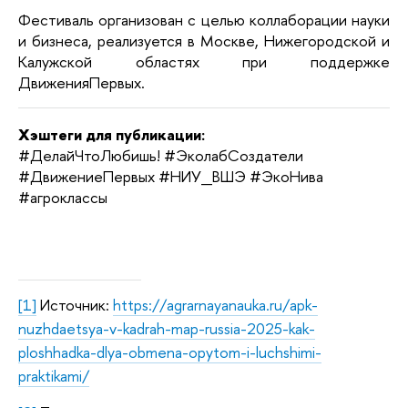
Фестиваль организован с целью коллаборации науки
и бизнеса, реализуется в Москве, Нижегородской и
Калужской областях при поддержке
ДвиженияПервых.
Хэштеги для публикации:
#ДелайЧтоЛюбишь! #ЭколабСоздатели
#ДвижениеПервых #НИУ_ВШЭ #ЭкоНива
#агроклассы
[1]
Источник:
https://agrarnayanauka.ru/apk-
nuzhdaetsya-v-kadrah-map-russia-2025-kak-
ploshhadka-dlya-obmena-opytom-i-luchshimi-
praktikami/