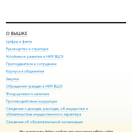
О ВЫШКЕ
ОБ
Цифры и факты
Ли
Руководство и структура
Дов
Устойчивое развитие в НИУ ВШЭ
Ол
Преподаватели и сотрудники
При
Корпуса и общежития
Вы
Закупки
При
Обращения граждан в НИУ ВШЭ
Ас
Фонд целевого капитала
До
Противодействие коррупции
Цен
Сведения о доходах, расходах, об имуществе и
Би
обязательствах имущественного характера
Об
Сведения об образовательной организации
Обр
Людям с ограниченными возможностями здоровья
Мы используем файлы cookies для улучшения работы сайта