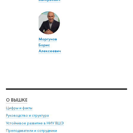
Моргунов
Борис
Алексеевич
О ВЫШКЕ
ОБ
Цифры и факты
Ли
Руководство и структура
Дов
Устойчивое развитие в НИУ ВШЭ
Ол
Преподаватели и сотрудники
При