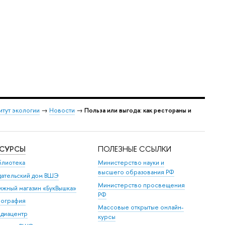
итут экологии
→
Новости
→
Польза или выгода: как рестораны и
ЕСУРСЫ
ПОЛЕЗНЫЕ ССЫЛКИ
блиотека
Министерство науки и
высшего образования РФ
дательский дом ВШЭ
Министерство просвещения
ижный магазин «БукВышка»
РФ
пография
Массовые открытые онлайн-
диацентр
курсы