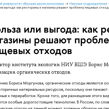
й университет «Высшая школа экономики»
Научные подразделения
или выгода: как рестораны и магазины решают проблему пищевых отход
льза или выгода: как 
газины решают пробл
щевых отходов
ктор института экологии НИУ ВШЭ Борис Мо
изации органических отходов.
нию Бориса Моргунова, органические отходы являются о
вторичных материальных ресурсов, поскольку они пачкают 
ные к переработке. Кроме того, для размещения этого вид
тся особые дорогостоящие технологии. В России, по сло
ческие отходы на данный момент должным образом не пе