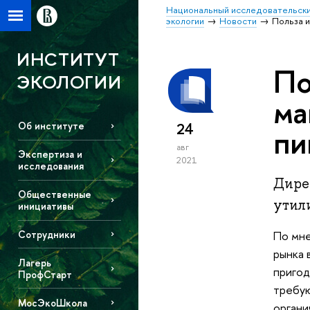
Национальный исследовательски
экологии
Новости
Польза 
ИНСТИТУТ
По
ЭКОЛОГИИ
ма
24
Об институте
пи
авг
Экспертиза и
2021
исследования
Дире
Общественные
утил
инициативы
Сотрудники
По мне
рынка 
Лагерь
пригод
ПрофСтарт
требую
МосЭкоШкола
органи