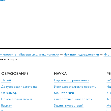
университет «Высшая школа экономики»
→
Научные подразделения
→
Инст
вых отходов
ОБРАЗОВАНИЕ
НАУКА
Р
Лицей
Научные подразделения
Би
Довузовская подготовка
Исследовательские проекты
Из
Олимпиады
Мониторинги
Кн
Прием в бакалавриат
Диссертационные советы
Ти
Вышка+
Защиты диссертаций
Ме