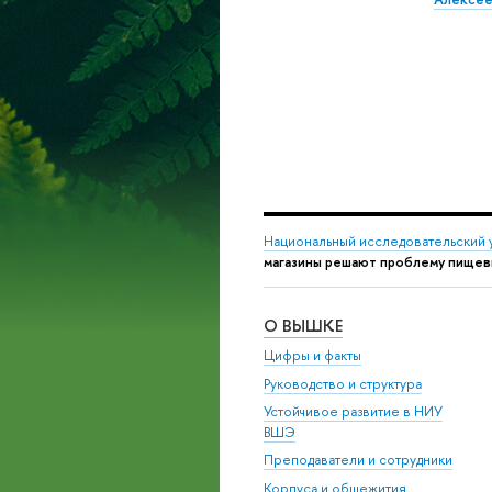
Национальный исследовательский 
магазины решают проблему пище
О ВЫШКЕ
Цифры и факты
Руководство и структура
Устойчивое развитие в НИУ
ВШЭ
Преподаватели и сотрудники
Корпуса и общежития