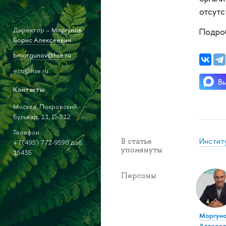
отсутс
Директор –
Моргунов
Подро
Борис Алексеевич
bmorgunov@hse.ru
eco@hse.ru
Контакты
Москва, Покровский
бульвар, 11, D-312
Телефон:
Инстит
В статье
+7(495) 772-9590 доб.
упомянуты
15435
Персоны
Моргуно
Алексее