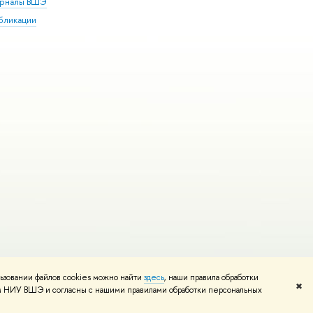
рналы ВШЭ
бликации
ьзовании файлов cookies можно найти
здесь
, наши правила обработки
и
Карта сайта
Редактору
✖
том НИУ ВШЭ и согласны с нашими правилами обработки персональных