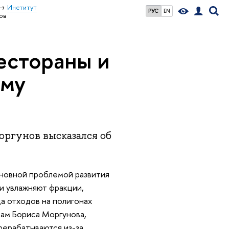
Институт
РУС
EN
ов
рестораны и
ему
ргунов высказался об
сновной проблемой развития
и увлажняют фракции,
а отходов на полигонах
вам Бориса Моргунова,
рерабатываются из-за