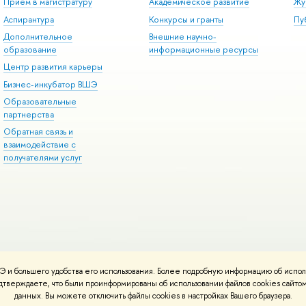
Прием в магистратуру
Академическое развитие
Жу
Аспирантура
Конкурсы и гранты
Пу
Дополнительное
Внешние научно-
образование
информационные ресурсы
Центр развития карьеры
Бизнес-инкубатор ВШЭ
Образовательные
партнерства
Обратная связь и
взаимодействие с
получателями услуг
 и большего удобства его использования. Более подробную информацию об испол
онтакты
Условия использования материалов
Политика конфиденциальност
подтверждаете, что были проинформированы об использовании файлов cookies сай
ботаны в
Школе дизайна НИУ ВШЭ
данных. Вы можете отключить файлы cookies в настройках Вашего браузера.