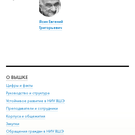
Ясин Евгений
Григорьевич
О ВЫШКЕ
ОБ
Цифры и факты
Ли
Руководство и структура
Дов
Устойчивое развитие в НИУ ВШЭ
Ол
Преподаватели и сотрудники
При
Корпуса и общежития
Вы
Закупки
При
Обращения граждан в НИУ ВШЭ
Ас